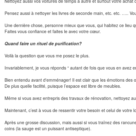
Nettoyez aussi vos voitures de temps à autre et surtout votre achat d
Pensez aussi à nettoyer les livres de seconde main, etc. etc. ….. Vou
Une dernière chose, personne mieux que vous, qui habitez ce lieu que
Faites vous confiance et faites le avec votre cœur.
Quand faire un rituel de purification?
Voilà la question que vous me posez le plus.
Invariablement, je vous réponds “ autant de fois que vous en avez en
Bien entendu avant d'emménager! Il est clair que les émotions des o
De plus quelle facilité, puisque l’espace est libre de meubles.
Même si vous avez entrepris des travaux de rénovation, nettoyez auss
Maintenant, c’est à vous de ressentir votre besoin et celui de votre 
Après une grosse discussion, mais aussi si vous traînez des rancune
coins (la sauge est un puissant antiseptique).