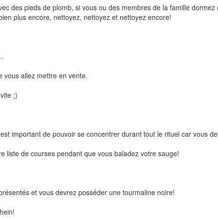
z avec des pieds de plomb, si vous ou des membres de la famille dormez
 bien plus encore, nettoyez, nettoyez et nettoyez encore!
t…
 vous allez mettre en vente.
ite ;)
 est important de pouvoir se concentrer durant tout le rituel car vous d
tre liste de courses pendant que vous baladez votre sauge!
présentés et vous devrez posséder une tourmaline noire!
hein!