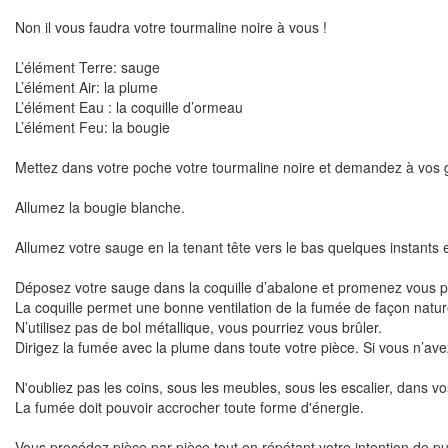
Non il vous faudra votre tourmaline noire à vous !
L’élément Terre: sauge
L’élément Air: la plume
L’élément Eau : la coquille d’ormeau
L’élément Feu: la bougie
Mettez dans votre poche votre tourmaline noire et demandez à vos gu
Allumez la bougie blanche.
Allumez votre sauge en la tenant tête vers le bas quelques instants
Déposez votre sauge dans la coquille d’abalone et promenez vous pa
La coquille permet une bonne ventilation de la fumée de façon nature
N’utilisez pas de bol métallique, vous pourriez vous brûler.
Dirigez la fumée avec la plume dans toute votre pièce. Si vous n’ave
N'oubliez pas les coins, sous les meubles, sous les escalier, dans vo
La fumée doit pouvoir accrocher toute forme d'énergie.
Vous procédez pièce par pièce tout en répétant votre intention de pur