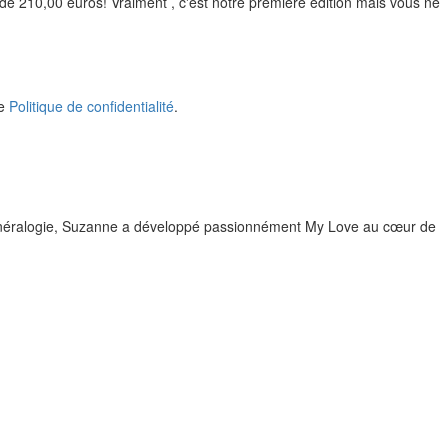
de 210,00 euros! Vraiment , c'est notre première édition mais vous ne
re
Politique de confidentialité
.
 minéralogie, Suzanne a développé passionnément My Love au cœur de